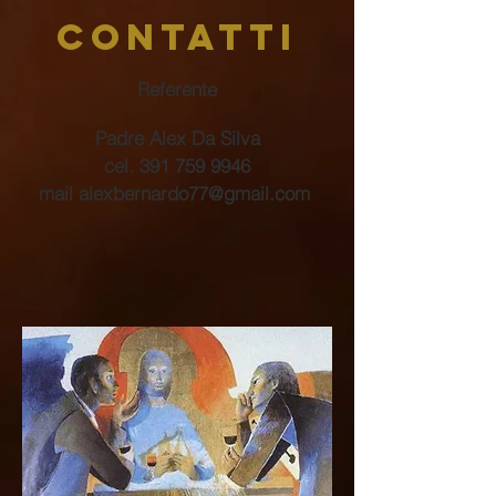
CONTATTI
Referente
Padre Alex Da Silva
cel.
391 759 9946
mail
alexbernardo77@gmail.com