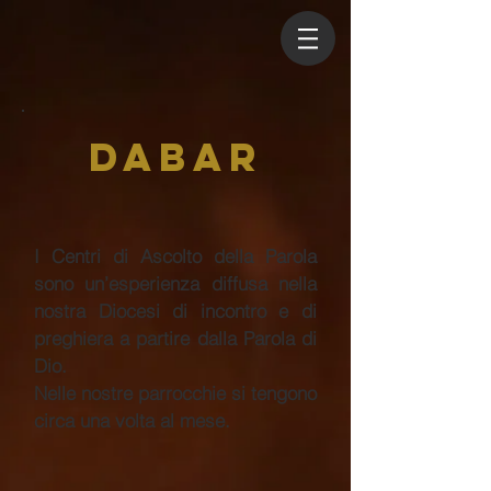
DABAR
I Centri di Ascolto della Parola
sono un’esperienza diffusa nella
nostra Diocesi di incontro e di
preghiera a partire dalla Parola di
Dio.
Nelle nostre parrocchie si tengono
circa una volta al mese.