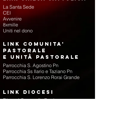
La Santa Sede
CEI
Avvenire
8xmille
Uniti nel dono
LINK COMUNITA'
PASTORALE
E UNITà PASTORALE
Parrocchia S. Agostino Pn
Parrocchia Ss Ilario e Taziano Pn
Parrocchia S. Lorenzo Rorai Grande
LINK DIOCESI
Diocesi Concordia Pordenone
Caritas Diocesana
Centro Missionario Diocesano
Centro Dioc Adolescenti e Giovani
Museo Diocesano Arte Sacra
Movimento Spiritualità Vedovile